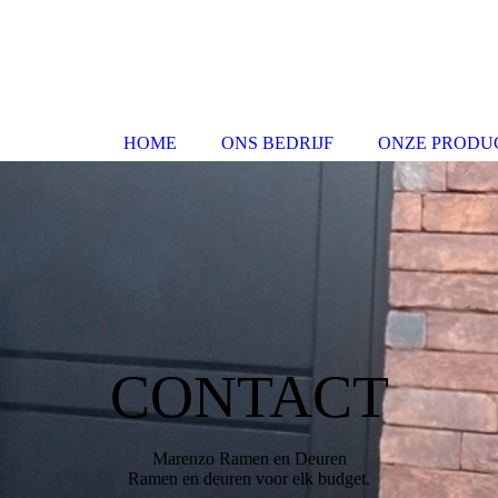
HOME
ONS BEDRIJF
ONZE PRODU
CONTACT
Marenzo Ramen en Deuren
Ramen en deuren voor elk budget.