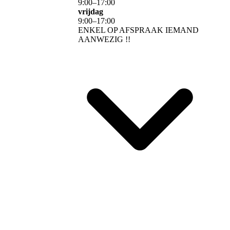
9
:
00
–
17
:
00
vrijdag
9
:
00
–
17
:
00
ENKEL OP AFSPRAAK IEMAND
AANWEZIG !!