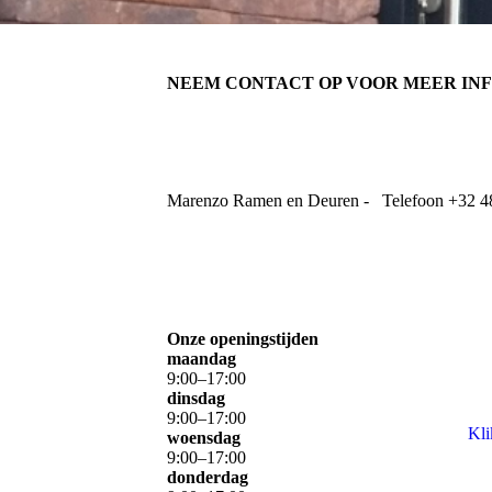
NEEM CONTACT OP VOOR MEER IN
Marenzo Ramen en Deuren - Telefoon +32 4
Onze openingstijden
maandag
9
:
00
–
17
:
00
dinsdag
9
:
00
–
17
:
00
Kli
woensdag
9
:
00
–
17
:
00
donderdag